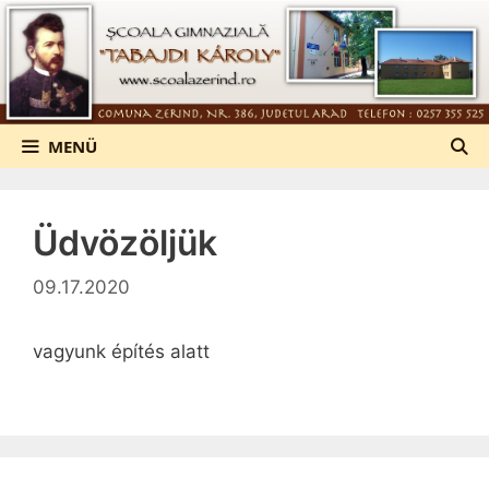
Kilépés
a
tartalomba
MENÜ
Üdvözöljük
09.17.2020
vagyunk építés alatt