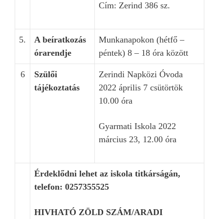
Cím: Zerind 386 sz.
5.
A beíratkozás
Munkanapokon (hétfő –
órarendje
péntek) 8 – 18 óra között
6
Szülői
Zerindi
Napközi Óvoda
tájékoztatás
202
2
április 7 csütörtök
1
0.00
óra
Gyarmati Iskola
202
2
m
á
rcius
23
,
12.00
óra
Érdeklődni lehet az iskola titkárságán,
telefon:
0257355525
HIVHATÓ ZÖLD SZÁM/ARADI