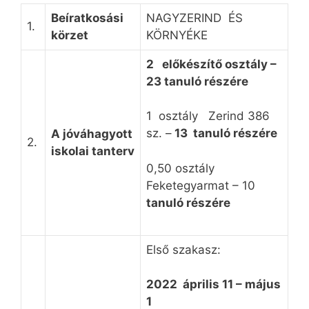
Be
íratkosási
NAGYZERIND ÉS
1.
körzet
KÖRNYÉKE
2
előkészítő osztály –
23 tanuló részére
1 osztály Zerind 386
sz. –
13 tanuló részére
A jóváhagyott
2.
iskolai tanterv
0,50 osztály
Feketegyarmat – 10
tanuló részére
Első szakasz:
2022 április 11 –
május
1