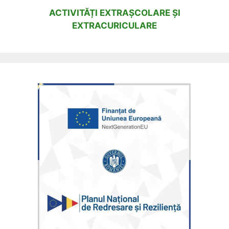
ACTIVITĂȚI EXTRAȘCOLARE ȘI
EXTRACURICULARE