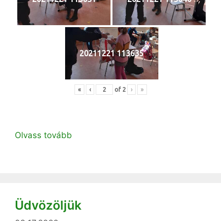
20211221 113635
«
‹
of
2
›
»
Olvass tovább
Üdvözöljük