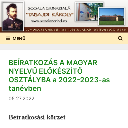
Kilépés
a
tartalomba
MENÜ
BEÍRATKOZÁS A MAGYAR
NYELVŰ ELŐKÉSZÍTŐ
OSZTÁLYBA a 2022-2023-as
tanévben
05.27.2022
Be
íratkosási körzet