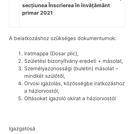
secțiunea Înscrierea în învățământ
primar 20
21
A beíatkozáshoz szükséges dokumentumok:
Iratmappa (Dosar plic),
Születési bizonyítvány eredeti + másolat,
Személyazonossági (buletin) másolat –
mindkét szülőtől,
Orvosi igazolás, közösségbe iratkozáshoz
a háziorvostól,
Oltásokat igazoló okirat a háziorvostól
Igazgatósá