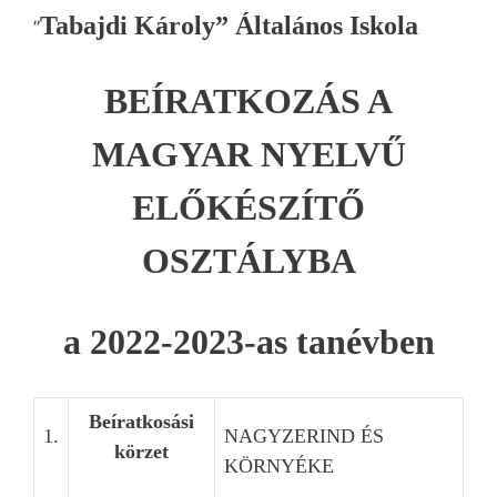
Tabajdi K
á
roly” Általános Iskola
”
BEÍRATKOZÁS A
MAGYAR NYELV
Ű
ELŐKÉSZÍTŐ
OSZTÁLYBA
a 2022-2023-as tanévben
Be
íratkosási
1.
NAGYZERIND ÉS
körzet
KÖRNYÉKE