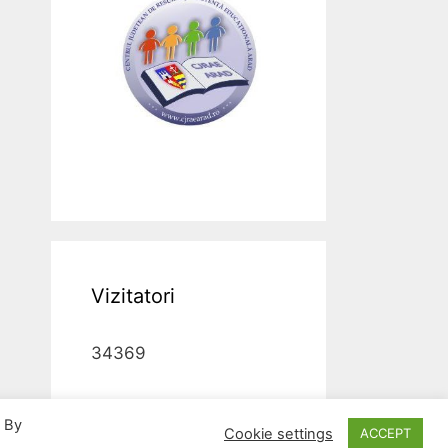
Vizitatori
34369
. By
Cookie settings
ACCEPT
 Arad