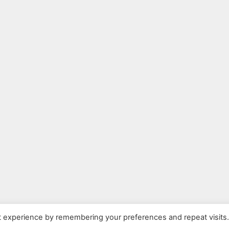
t experience by remembering your preferences and repeat visits
26 - 2026 - Școala Gimnazială "Tabajdi Károli" - Zerind, județul