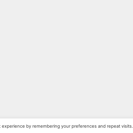
t experience by remembering your preferences and repeat visits
26 - 2026 - Școala Gimnazială "Tabajdi Károli" - Zerind, județul