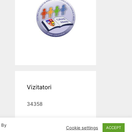
Vizitatori
34358
. By
Cookie settings
ACCEPT
 Arad