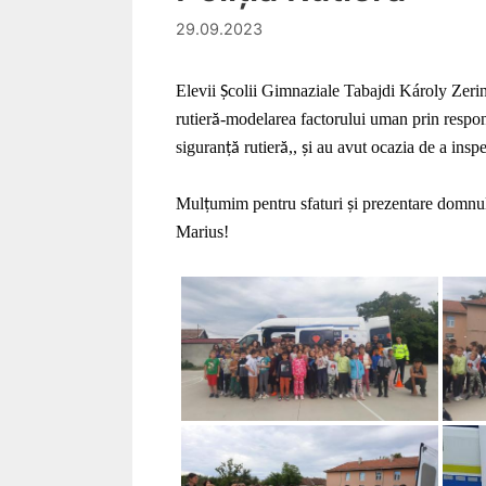
29.09.2023
Elevii
colii Gimnaziale Tabajdi Károly Zerind
Ș
rutier
-modelarea factorului uman prin respon
ă
siguran
rutier
,,
i au avut ocazia de a insp
ță
ă
ș
Mul
umim pentru sfaturi
i prezentare domnul
ț
ș
Marius!