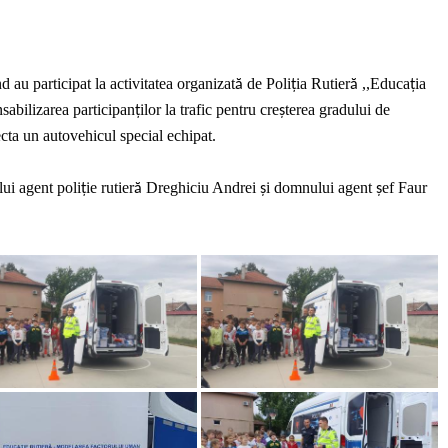
 au participat la activitatea organizat
de Poli
ia Rutier
,,Educa
ia
ă
ț
ă
ț
sabilizarea participan
ilor la trafic pentru cre
terea gradului de
ț
ș
ecta un autovehicul special echipat.
ui agent poli
ie rutier
Dreghiciu Andrei
i domnului agent
ef Faur
ț
ă
ș
ș